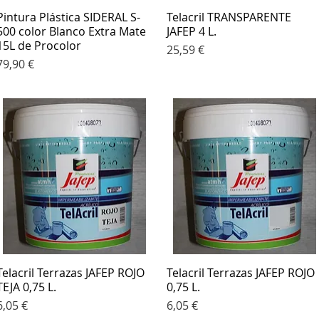
Pintura Plástica SIDERAL S-
Vista rápida
Telacril TRANSPARENTE
Vista rápida
500 color Blanco Extra Mate
JAFEP 4 L.
15L de Procolor
Precio
25,59 €
Precio
79,90 €
Telacril Terrazas JAFEP ROJO
Vista rápida
Telacril Terrazas JAFEP ROJO
Vista rápida
TEJA 0,75 L.
0,75 L.
Precio
Precio
6,05 €
6,05 €