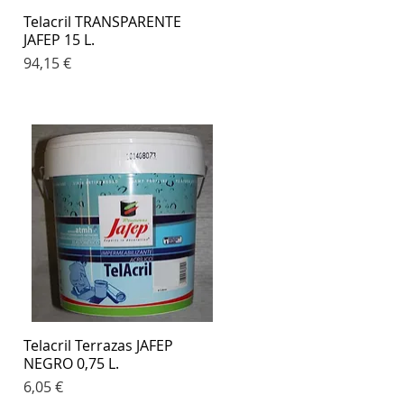
Telacril TRANSPARENTE
Vista rápida
JAFEP 15 L.
Precio
94,15 €
Telacril Terrazas JAFEP
Vista rápida
NEGRO 0,75 L.
Precio
6,05 €