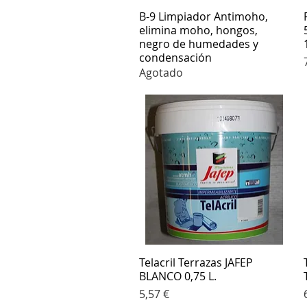
B-9 Limpiador Antimoho,
Vista rápida
elimina moho, hongos,
negro de humedades y
condensación
Agotado
Telacril Terrazas JAFEP
Vista rápida
BLANCO 0,75 L.
Precio
5,57 €