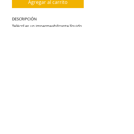
Agregar al carrito
DESCRIPCIÓN 

TelAcril es un impermeabilizante líquido 
en base agua, altamente elástico, 
basado en una dispersión de 
copolímeros acrílicos en emulsión.

APLICACIÓN 

Como impermeabilizante de 
paramentos horizontales: terrazas, 
cubiertas, tejados y paramentos 
verticales: fachadas, medianeras, etc.
Details
EMPLEO COMO
IMPERMEABILIZANTE DE TERRAZAS:
Para poder obtener de TelAcril las