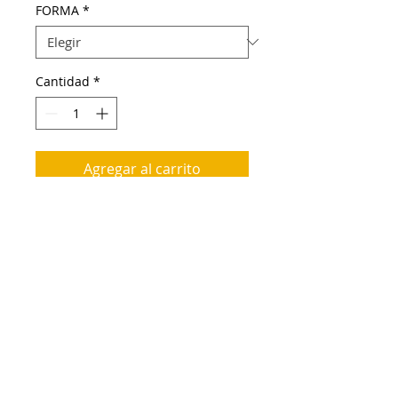
FORMA
*
Cantidad
*
Agregar al carrito
Troqueladora manualidades varias 
formas, corazón, mariposa, gatito, 
coche, círculo y manzana. Tamaño 1,9 
cm, para scrapbook con cartulina, goma 
eva (3 mm) y papel grueso (hasta 300 
gramos). Ideal para manualidades, 
álbunes de recortes y tarjetas de 
felicitación.