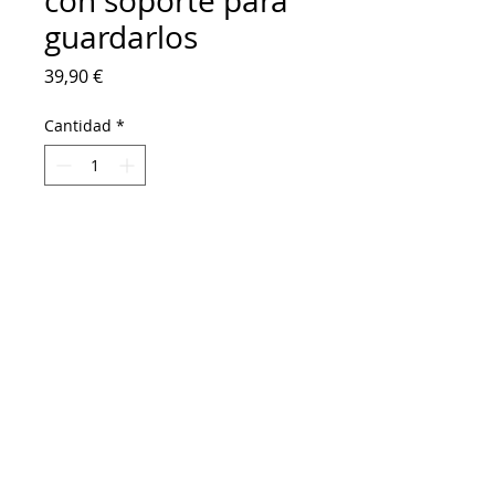
con soporte para
guardarlos
Precio
39,90 €
Cantidad
*
Agregar al carrito
Set de cuatro salvamanteles y soporte 
para guardarlos en madera MDF. 
Artículo decorativo y útil para posar los 
platos, tazas, vasos... Ideal para pintar, 
barnizar o decorar al gusto.
Medidas
Medida del soporte guarda 
salvamanteles: 49,5 cm de alto x 33 cm 