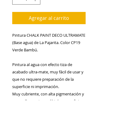
Agregar al carrito
Pintura CHALK PAINT DECO ULTRAMATE 
(Base agua) de La Pajarita. Color CP19 
Verde Bambú.
Pintura al agua con efecto tiza de 
acabado ultra-mate, muy fácil de usar y 
que no requiere preparación de la 
superficie ni imprimación.
Muy cubriente, con alta pigmentación y 
gran adherencia a múltiples superficies.
Es ideal para usos en decoración de 
muebles y otros objetos y para trabajos 
de restauración.
No deja la marca del pincel. Muy 