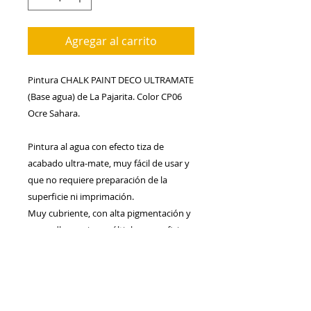
Agregar al carrito
Pintura CHALK PAINT DECO ULTRAMATE 
(Base agua) de La Pajarita. Color CP06 
Ocre Sahara.
Pintura al agua con efecto tiza de 
acabado ultra-mate, muy fácil de usar y 
que no requiere preparación de la 
superficie ni imprimación.
Muy cubriente, con alta pigmentación y 
gran adherencia a múltiples superficies.
Es ideal para usos en decoración de 
muebles y otros objetos y para trabajos 
de restauración.
No deja la marca del pincel. Muy 