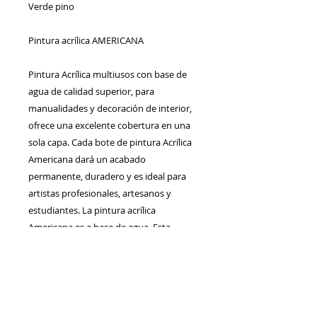
Verde pino
Pintura acrílica AMERICANA
Pintura Acrílica multiusos con base de 
agua de calidad superior, para 
manualidades y decoración de interior, 
ofrece una excelente cobertura en una 
sola capa. Cada bote de pintura Acrílica 
Americana dará un acabado 
permanente, duradero y es ideal para 
artistas profesionales, artesanos y 
estudiantes. La pintura acrílica 
Americana es a base de agua. Esta 
pintura acrílica se puede utilizar en casi 
cualquier superficie.
Pigmentos brillantes y resistentes a la 
luz