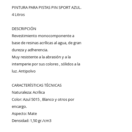
PINTURA PARA PISTAS PIN SPORT AZUL. 
4 Litros

DESCRIPCIÓN 

Revestimiento monocomponente a 
base de resinas acrílicas al agua, de gran 
dureza y adherencia. 

Muy resistente a la abrasión y a la 
intemperie por sus colores , sólidos a la 
luz. Antipolvo 

CARACTERÍSTICAS TÉCNICAS 

Naturaleza: Acrílica 

Color: Azul 5015 , Blanco y otros por 
encargo. 

Aspecto: Mate 

Densidad: 1,50 gr./cm3

Secado: 30 - 45 minutos 
