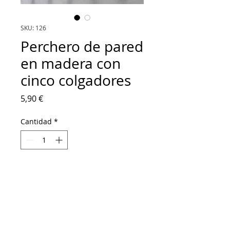
SKU: 126
Perchero de pared
en madera con
cinco colgadores
Precio
5,90 €
Cantidad
*
Agregar al carrito
Perchero de madera y con cinco pomos.
Percha para colocar en la pared o
atornillada a otro mueble o superficie.