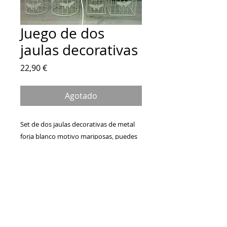
Juego de dos
jaulas decorativas
Precio
22,90 €
Agotado
Set de dos jaulas decorativas de metal 
forja blanco motivo mariposas, puedes 
elegirlas en cuadrado o redondo, el 
juego está compuesto por una jaula 
grande de 32 cm de altura y otra jaula 
más pequeña de 26 cm. Ideal para 
decorar rincones, puedes introducir una 
vela, flores o cualquier otro artículo 
decorativo en su interior.
