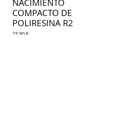
NACIMIENTO
COMPACTO DE
POLIRESINA R2
Precio
23,90 €
Agotado
Nacimiento clásico de poliresina 
compacto en una sola pieza, con  San 
José y La Virgen con el Niño Jesús. Figura 
religiosa para decorar el hogar o el 
Portal de Belén en Navidad. Ideal para 
decorar con pinturas de colores, 
acrílicos, óleos, pan de oro...
Altura: 29 cm.
Base: 17 x 15 cm. 