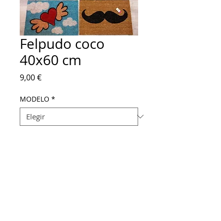
Felpudo coco
40x60 cm
Precio
9,00 €
MODELO
*
Cantidad
*
Agregar al carrito
Felpudo coco antideslizante medidas 