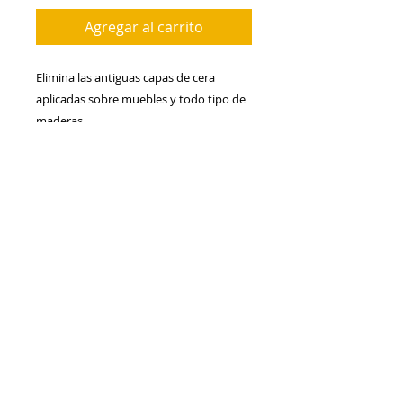
Agregar al carrito
Elimina las antiguas capas de cera 
aplicadas sobre muebles y todo tipo de 
maderas.
Elimina la suciedad de los muebles 
barnizados y maderas sin resecarlas y 
sin alterar su color natural.
Producto - Desencerador.
Acción - Elimina cera antigua y manchas 
en los muebles barnizados.
Utilizar - Muebles y maderas enceradas.
Aplicación - Lana de acero.
Color - Incoloro.
Diluyente - No precisa. Listo al uso.
Secado 1 hora aprox.
Rendimiento 4 a 10 m² por litro.