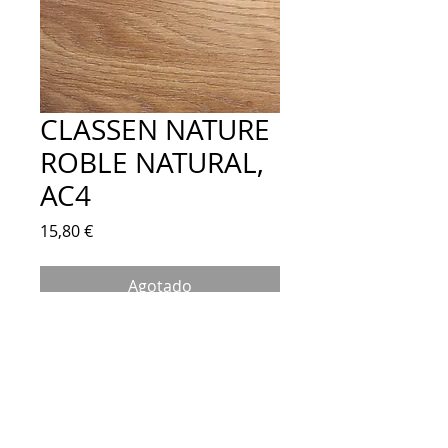
CLASSEN NATURE
ROBLE NATURAL,
AC4
Precio
15,80 €
Agotado
PRODUCTO BAJO PEDIDO - CONTACTE
CON NOSOTROS
Suelo laminado CLASSEN NATURE
ROBLE NATURAL, AC4, CLASE 32
8 mm de espesor.