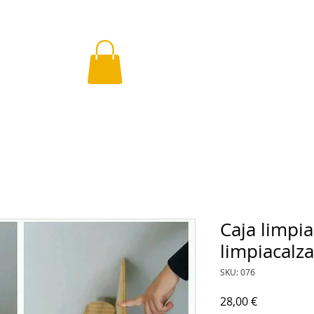
Caja limpia
limpiacalz
SKU: 076
Precio
28,00 €