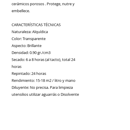
cerámicos porosos . Protege, nutre y 
embellece. 
CARACTERÍSTICAS TÉCNICAS 
Naturaleza: Alquídica 
Color: Transparente 
Aspecto: Brillante 
Densidad: 0.90 gr./cm3
Secado: 6 a 8 horas (al tacto), total 24 
horas 
Repintado: 24 horas 
Rendimiento: 15-18 m2 / litro y mano
Diluyente: No precisa. Para limpieza 
utensilios utilizar aguarrás o Disolvente 
Sintético Jafep. 
Aplicación: Brocha o pistola 
APLICACIÓN 
Para sustituir los aceites naturales 