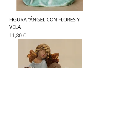
FIGURA "ÁNGEL CON FLORES Y
VELA"
Precio
11,80 €
FIGURA ÁNGEL CON NIÑOS
REZANDO AL NIÑO JESÚS