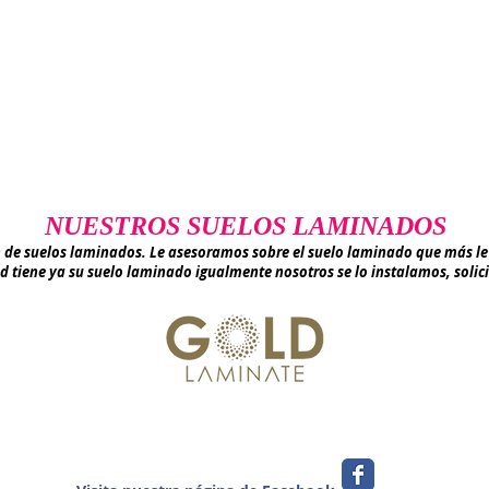
molduras de escayola,
fotomurales, papel
pintado, etc.
REVESTIMIENTOS
ACABADOS
Urb. Los Rosales, Sarón.
CANTABRIA
Tel: 942 56 39 93
Consúltenos sobre cualquier ti
de reforma.
NUESTROS SUELOS LAMINADOS
n de suelos laminados. Le asesoramos sobre el suelo laminado que más le 
ted tiene ya su suelo laminado igualmente nosotros se lo instalamos, solic
J. L. Holanda Fernández, S. L., Cantabria. España.
56 39 93 - 658 33 10 77. Fax: 942 59 21 30. Email:
holandapin