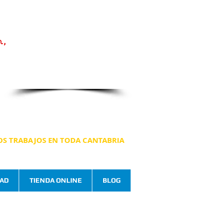
PRESUPUESTO
SIN COMPROMISO
n,
942 56 39 93
658 33 10 77
holandapinturas@hotmail.com
OS TRABAJOS EN TODA CANTABRIA
DAD
TIENDA ONLINE
BLOG
s
Somos instaladores de