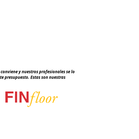
AISLAMIENTO TÉRMICO
AISLAMIENTO ACÚSTICO
PROTECCIÓN PASIVA
CONTRA EL FUEGO
po
conviene y nuestros profesionales se lo
ite presupuesto. Estas son nuestras
turas@hotmail.com