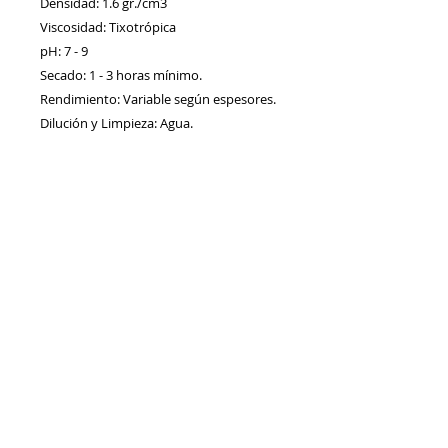
Densidad: 1.6 gr./cm3
Viscosidad: Tixotrópica 
pH: 7 - 9 
Secado: 1 - 3 horas mínimo. 
Rendimiento: Variable según espesores. 
Dilución y Limpieza: Agua.
APLICACIÓN 
Reparación y tendidos finos en exterior 
e interior. Sobre obra de albañilería y 
madera. Tapa grietas, fisuras y nudos. 
El rendimiento práctico (real), 
dependerá del espesor de la película, la 
naturaleza del sustrato y el método de 
aplicación.
MODO DE EMPLEO 
Listo al uso. No precisa preparación. Es 
recomendable eliminar el polvo y sanear 