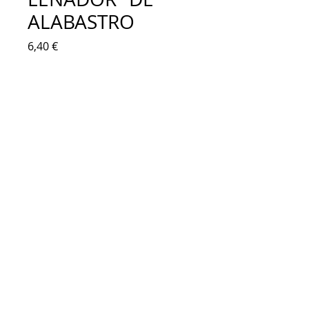
ALABASTRO
Precio
6,40 €
Agotado
Figura de alabastro. Leñador con 
madera o leña a los pies, con hacha y 
leña a parte. Figura religiosa para 
decorar el hogar o el Portal de Belén del 
Nacimiento en Navidad. Ideal para 
decorar con pinturas de colores, 
acrílicos, óleos, pan de oro...
Altura leñador: 15 cm
Base: 6 x 6 cm. 