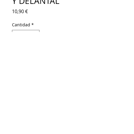
Y DELANTAL"
Precio
10,90 €
Cantidad
*
Agregar al carrito
Figura de alabastro. Chica joven 
sosteniendo sombrero con flores, con 
vestido y delantal. Figura decorativa 
para el hogar. Ideal para decorar con 
pinturas de colores, acrílicos, óleos, pan 
de oro, chalk paint...
Altura: 21 cm.
Base: 7 x 8 cm. 