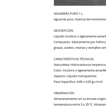
AGUARRÁS PURO 1 L.
Aguarrás puro. Esencia de trementina
DESCRIPCIÓN 
Líquido incoloro o ligeramente amarill
Compuesto  básicamente por hidrocar
grasas, aceites, resinas y esmaltes si
CARACTERÍSTICAS TÉCNICAS 
Naturaleza: Hidrocarburos terpenicos
Color: Incoloro o ligeramente amarille
Aspecto: Líquido transparente. 
Peso Especifico: 0.80 ± 0.05 gr./cm3
OBSERVACIÓN 
Almacenamiento en su envase original
temperatura entre 5 y 35 ºC. Almacena